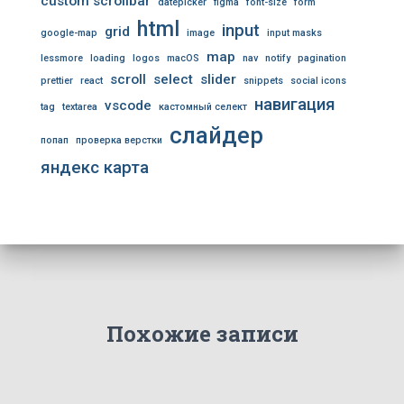
custom scrollbar
datepicker
figma
font-size
form
html
input
grid
google-map
image
input masks
map
lessmore
loading
logos
macOS
nav
notify
pagination
scroll
select
slider
prettier
react
snippets
social icons
навигация
vscode
tag
textarea
кастомный селект
слайдер
попап
проверка верстки
яндекс карта
Похожие записи