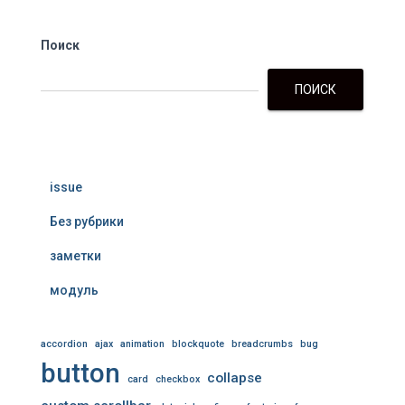
Поиск
ПОИСК
issue
Без рубрики
заметки
модуль
accordion
ajax
animation
blockquote
breadcrumbs
bug
button
collapse
card
checkbox