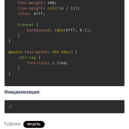
font-weight
:
 400
;
line-height
:
calc
(
16 / 13
)
;
color
:
 #fff
;
&:hover
{
background
:
rgba
(
#fff
,
 0.2
)
;
}
}
@media
(
max-width
:
 999.98px
)
{
.btn-tag
{
font-size
:
 1.2rem
;
}
}
Инициализация:
//
Рубрики:
МОДУЛЬ