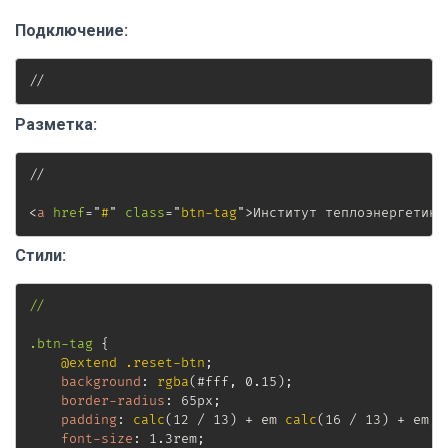
Подключение:
//
Разметка:
//

<
a
href
=
"
#
"
class
=
"
btn-tag
"
>
Институт теплоэнергетики
Стили:
//

.btn-tag
{
@extend
 .reset-btn
;
background
:
rgba
(
#fff
,
 0.15
)
;
border-radius
:
 65px
;
padding
:
calc
(
12 / 13
)
 + em 
calc
(
16 / 13
)
 + em
;
font-size
:
 1.3rem
;