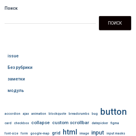
Поиск
ПОИСК
issue
Без рубрики
заметки
модуль
button
accordion
ajax
animation
blockquote
breadcrumbs
bug
collapse
custom scrollbar
card
checkbox
datepicker
figma
html
input
grid
font-size
form
google-map
image
input masks