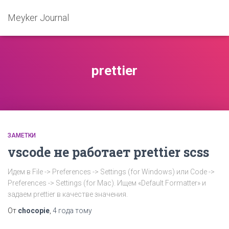
Meyker Journal
prettier
ЗАМЕТКИ
vscode не работает prettier scss
Идем в File -> Preferences -> Settings (for Windows) или Code ->
Preferences -> Settings (for Mac). Ищем «Default Formatter» и
задаем prettier в качестве значения.
От
chocopie
,
4 года
тому