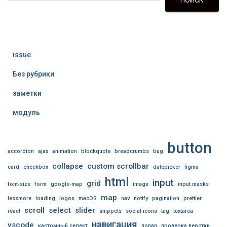
ПОИСК
issue
Без рубрики
заметки
модуль
button
accordion
ajax
animation
blockquote
breadcrumbs
bug
collapse
custom scrollbar
card
checkbox
datepicker
figma
html
input
grid
font-size
form
google-map
image
input masks
map
lessmore
loading
logos
macOS
nav
notify
pagination
prettier
scroll
select
slider
react
snippets
social icons
tag
textarea
навигация
vscode
кастомный селект
попап
проверка верстки