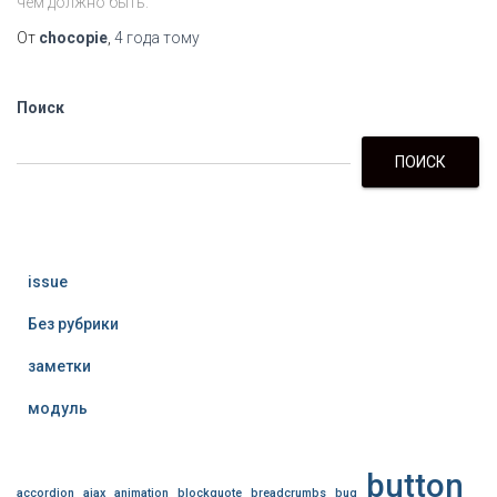
чем должно быть.
От
chocopie
,
4 года
тому
Поиск
ПОИСК
issue
Без рубрики
заметки
модуль
button
accordion
ajax
animation
blockquote
breadcrumbs
bug