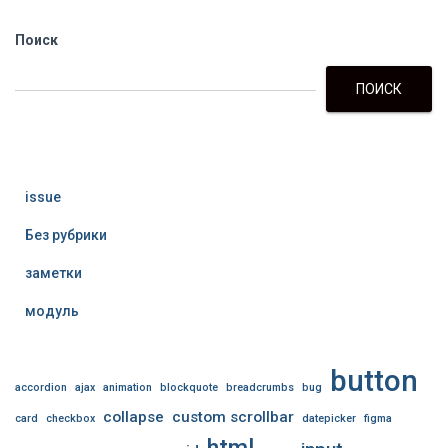
Поиск
ПОИСК
issue
Без рубрики
заметки
модуль
button
accordion
ajax
animation
blockquote
breadcrumbs
bug
collapse
custom scrollbar
card
checkbox
datepicker
figma