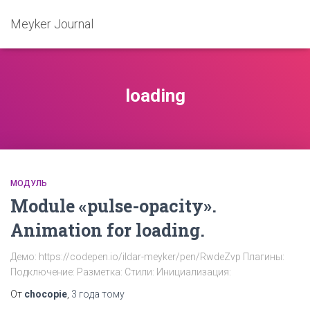
Meyker Journal
loading
МОДУЛЬ
Module «pulse-opacity».
Animation for loading.
Демо: https://codepen.io/ildar-meyker/pen/RwdeZvp Плагины:
Подключение: Разметка: Стили: Инициализация:
От
chocopie
,
3 года
тому