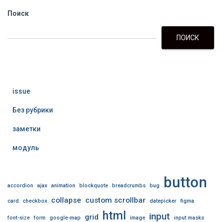
Поиск
ПОИСК
issue
Без рубрики
заметки
модуль
button
accordion
ajax
animation
blockquote
breadcrumbs
bug
collapse
custom scrollbar
card
checkbox
datepicker
figma
html
input
grid
font-size
form
google-map
image
input masks