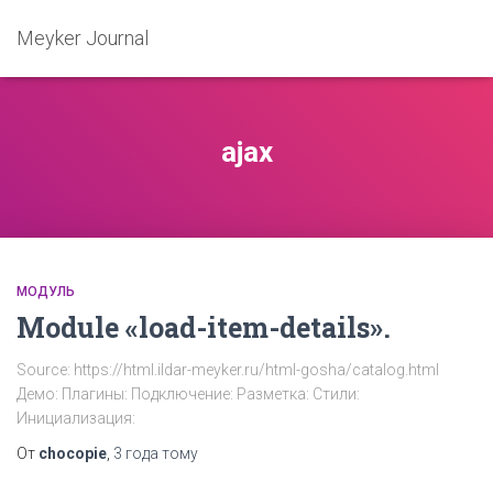
Meyker Journal
ajax
МОДУЛЬ
Module «load-item-details».
Source: https://html.ildar-meyker.ru/html-gosha/catalog.html
Демо: Плагины: Подключение: Разметка: Стили:
Инициализация:
От
chocopie
,
3 года
тому