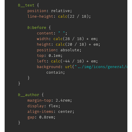
&__text
{
position
:
 relative
;
line-height
:
calc
(
22 / 18
)
;
&:before
{
content
:
" "
;
width
:
calc
(
28 / 18
)
 + em
;
height
:
calc
(
20 / 18
)
 + em
;
position
:
 absolute
;
top
:
 0.1em
;
left
:
calc
(
-44 / 18
)
 + em
;
background
:
url
(
"../img/icons/general/qu
                contain
;
}
}
&__author
{
margin-top
:
 2.4rem
;
display
:
 flex
;
align-items
:
 center
;
gap
:
 0.8rem
;
}