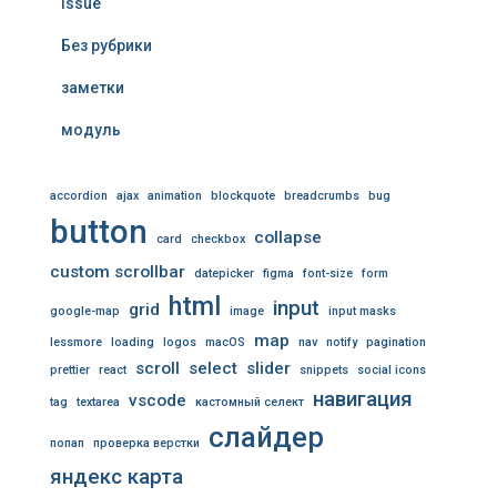
issue
Без рубрики
заметки
модуль
accordion
ajax
animation
blockquote
breadcrumbs
bug
button
collapse
card
checkbox
custom scrollbar
datepicker
figma
font-size
form
html
input
grid
google-map
image
input masks
map
lessmore
loading
logos
macOS
nav
notify
pagination
scroll
select
slider
prettier
react
snippets
social icons
навигация
vscode
tag
textarea
кастомный селект
слайдер
попап
проверка верстки
яндекс карта