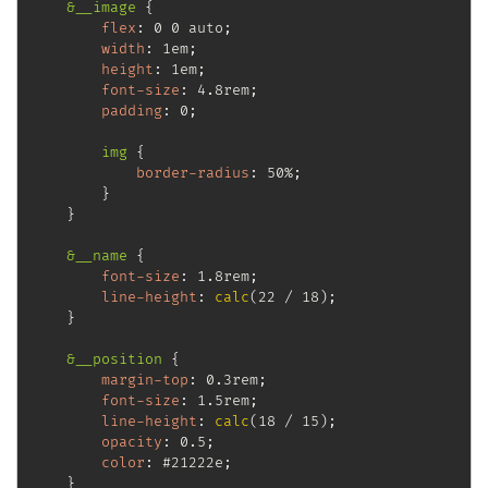
&__image
{
flex
:
 0 0 auto
;
width
:
 1em
;
height
:
 1em
;
font-size
:
 4.8rem
;
padding
:
 0
;
img
{
border-radius
:
 50%
;
}
}
&__name
{
font-size
:
 1.8rem
;
line-height
:
calc
(
22 / 18
)
;
}
&__position
{
margin-top
:
 0.3rem
;
font-size
:
 1.5rem
;
line-height
:
calc
(
18 / 15
)
;
opacity
:
 0.5
;
color
:
 #21222e
;
}