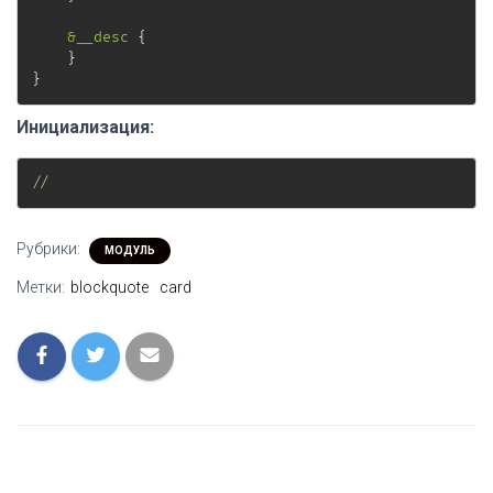
&__desc
{
}
}
Инициализация:
//
Рубрики:
МОДУЛЬ
Метки:
blockquote
card