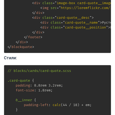
<
div
class
=
"
image-box card-quote__image
"
<
img
src
=
"
https://loremflickr.com/10
</
div
>
<
div
class
=
"
card-quote__desc
"
>
<
div
class
=
"
card-quote__name
"
>
Рустем
<
div
class
=
"
card-quote__position
"
>
Ге
</
div
>
</
footer
>
</
div
>
</
blockquote
>
Стили:
// blocks/cards/card-quote.scss

.card-quote
{
padding
:
 8.8rem 3.2rem
;
font-size
:
 1.8rem
;
&__inner
{
padding-left
:
calc
(
44 / 18
)
 + em
;
}