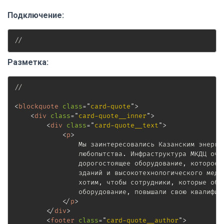
Подключение:
//
Разметка:
//

<
blockquote
class
=
"
card-quote
"
>
<
div
class
=
"
card-quote__inner
"
>
<
div
class
=
"
card-quote__text
"
>
<
p
>
                Мы заинтересовались Казанским энергет
                любопытства. Инфраструктура МКДЦ очен
                дорогостоящее оборудование, которое н
                зданий и высокотехнологического медиц
                хотим, чтобы сотрудники, которые обсл
                оборудование, повышали свою квалифика
</
p
>
</
div
>
<
footer
class
=
"
card-quote__author
"
>