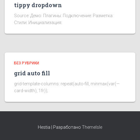
tippy dropdown
Source: Демо: Плагины: Подключение: Разметка:
Стили: Инициализация:
БЕЗ РУБРИКИ
grid auto fill
grid-template-columns: repeat(auto-fill, minmax(var(—
card-width), 1fr));
Hestia | Разработано
ThemeIsle