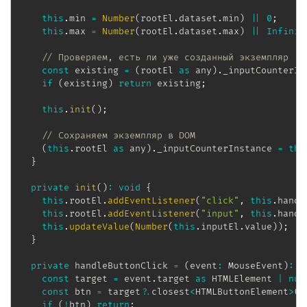
this
.
min 
=
Number
(
rootEl
.
dataset
.
min
)
||
0
;
this
.
max 
=
Number
(
rootEl
.
dataset
.
max
)
||
Infinit
// Проверяем, есть ли уже созданный экземпляр
const
 existing 
=
(
rootEl 
as
 any
)
.
_inputCounterIn
if
(
existing
)
return
 existing
;
this
.
init
(
)
;
// Сохраняем экземпляр в DOM
(
this
.
rootEl 
as
 any
)
.
_inputCounterInstance 
=
thi
}
private
init
(
)
:
void
{
this
.
rootEl
.
addEventListener
(
"click"
,
this
.
handl
this
.
rootEl
.
addEventListener
(
"input"
,
this
.
handl
this
.
updateValue
(
Number
(
this
.
inputEl
.
value
)
)
;
}
private
 handleButtonClick 
=
(
event
:
 MouseEvent
)
:
v
const
 target 
=
 event
.
target 
as
 HTMLElement 
|
nul
const
 btn 
=
 target
?.
closest
<
HTMLButtonElement
>
(
"
if
(
!
btn
)
return
;