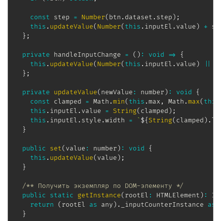
const
 step 
=
Number
(
btn
.
dataset
.
step
)
;
this
.
updateValue
(
Number
(
this
.
inputEl
.
value
)
+
 st
}
;
private
 handleInputChange 
=
(
)
:
void
=>
{
this
.
updateValue
(
Number
(
this
.
inputEl
.
value
)
||
t
}
;
private
updateValue
(
newValue
:
 number
)
:
void
{
const
 clamped 
=
 Math
.
min
(
this
.
max
,
 Math
.
max
(
this
this
.
inputEl
.
value 
=
String
(
clamped
)
;
this
.
inputEl
.
style
.
width 
=
`
${
String
(
clamped
)
.
le
}
public
set
(
value
:
 number
)
:
void
{
this
.
updateValue
(
value
)
;
}
/** Получить экземпляр по DOM-элементу */
public
static
getInstance
(
rootEl
:
 HTMLElement
)
:
 In
return
(
rootEl 
as
 any
)
.
_inputCounterInstance 
as
 
}