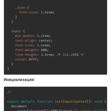
.icon
{
font-size
:
 1.6rem
;
}
}
input
{
min-width
:
 3.2rem
;
text-align
:
 center
;
font-size
:
 1.4rem
;
font-weight
:
 600
;
line-height
:
 1.6rem
;
/* 114.286% */
color
:
 #fff
;
}
}
Инициализация:
//
export
default
function
initInputCounter
(
)
:
void
{
  document

.
querySelectorAll
<
HTMLElement
>
(
".input-count"
)