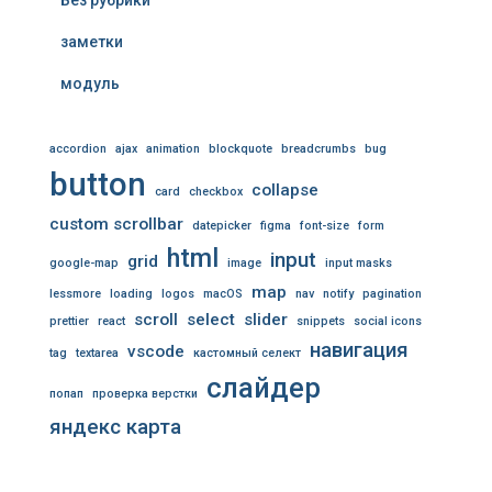
Без рубрики
заметки
модуль
accordion
ajax
animation
blockquote
breadcrumbs
bug
button
collapse
card
checkbox
custom scrollbar
datepicker
figma
font-size
form
html
input
grid
google-map
image
input masks
map
lessmore
loading
logos
macOS
nav
notify
pagination
scroll
select
slider
prettier
react
snippets
social icons
навигация
vscode
tag
textarea
кастомный селект
слайдер
попап
проверка верстки
яндекс карта