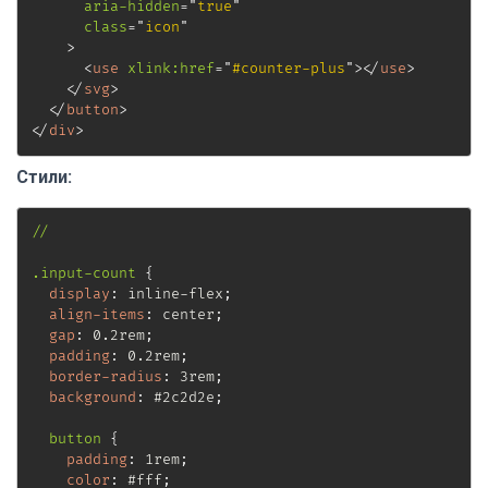
aria-hidden
=
"
true
"
class
=
"
icon
"
>
<
use
xlink:
href
=
"
#counter-plus
"
>
</
use
>
</
svg
>
</
button
>
</
div
>
Стили:
//

.input-count
{
display
:
 inline-flex
;
align-items
:
 center
;
gap
:
 0.2rem
;
padding
:
 0.2rem
;
border-radius
:
 3rem
;
background
:
 #2c2d2e
;
button
{
padding
:
 1rem
;
color
:
 #fff
;