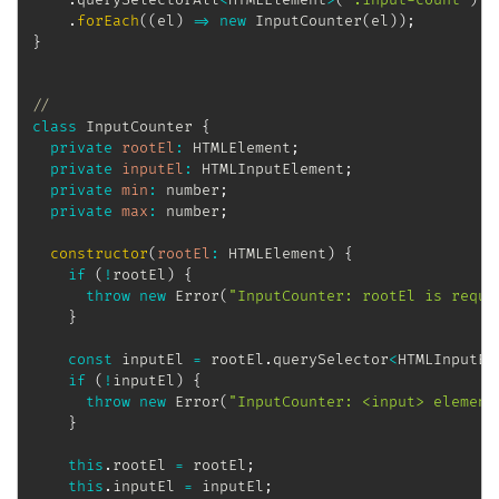
.
forEach
(
(
el
)
=>
new
InputCounter
(
el
)
)
;
}
//
class
InputCounter
{
private
rootEl
:
 HTMLElement
;
private
inputEl
:
 HTMLInputElement
;
private
min
:
 number
;
private
max
:
 number
;
constructor
(
rootEl
:
 HTMLElement
)
{
if
(
!
rootEl
)
{
throw
new
Error
(
"InputCounter: rootEl is requi
}
const
 inputEl 
=
 rootEl
.
querySelector
<
HTMLInputEl
if
(
!
inputEl
)
{
throw
new
Error
(
"InputCounter: <input> element
}
this
.
rootEl 
=
 rootEl
;
this
.
inputEl 
=
 inputEl
;