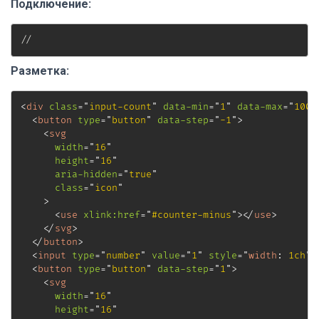
Подключение:
//
Разметка:
<
div
class
=
"
input-count
"
data-min
=
"
1
"
data-max
=
"
100
"
<
button
type
=
"
button
"
data-step
=
"
-1
"
>
<
svg
width
=
"
16
"
height
=
"
16
"
aria-hidden
=
"
true
"
class
=
"
icon
"
>
<
use
xlink:
href
=
"
#counter-minus
"
>
</
use
>
</
svg
>
</
button
>
<
input
type
=
"
number
"
value
=
"
1
"
style
=
"
width
:
 1ch
"
<
button
type
=
"
button
"
data-step
=
"
1
"
>
<
svg
width
=
"
16
"
height
=
"
16
"