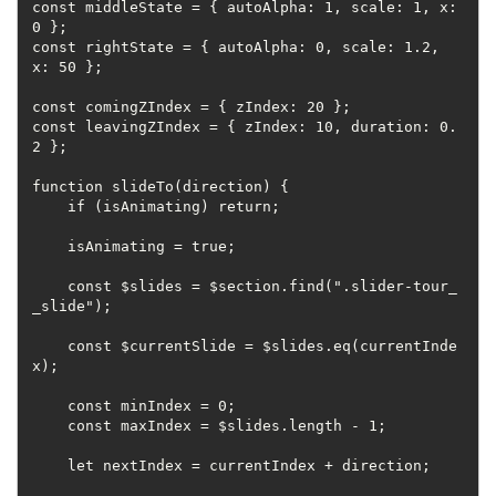
const middleState = { autoAlpha: 1, scale: 1, x: 
0 };
const rightState = { autoAlpha: 0, scale: 1.2, 
x: 50 };
const comingZIndex = { zIndex: 20 };
const leavingZIndex = { zIndex: 10, duration: 0.
2 };
function slideTo(direction) {
    if (isAnimating) return;
    isAnimating = true;
    const $slides = $section.find(".slider-tour_
_slide");
    const $currentSlide = $slides.eq(currentInde
x);
    const minIndex = 0;
    const maxIndex = $slides.length - 1;
    let nextIndex = currentIndex + direction;