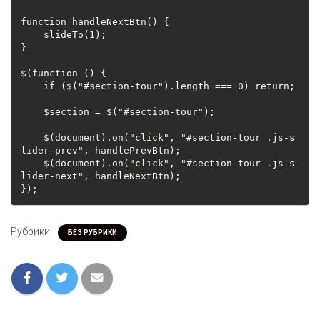
function handleNextBtn() {
    slideTo(1);
}
$(function () {
    if ($("#section-tour").length === 0) return;
    $section = $("#section-tour");
    $(document).on("click", "#section-tour .js-s
lider-prev", handlePrevBtn);
    $(document).on("click", "#section-tour .js-s
lider-next", handleNextBtn);
});
Рубрики:
БЕЗ РУБРИКИ