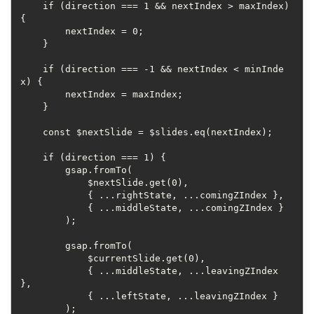
    if (direction === 1 && nextIndex > maxIndex) 
{
        nextIndex = 0;
    }
    if (direction === -1 && nextIndex < minInde
x) {
        nextIndex = maxIndex;
    }
    const $nextSlide = $slides.eq(nextIndex);
    if (direction === 1) {
        gsap.fromTo(
            $nextSlide.get(0),
            { ...rightState, ...comingZIndex },
            { ...middleState, ...comingZIndex }
        );
        gsap.fromTo(
            $currentSlide.get(0),
            { ...middleState, ...leavingZIndex 
},
            { ...leftState, ...leavingZIndex }
        );