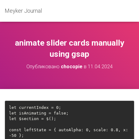
Meyker Journal
animate slider cards manually
using gsap
Опубликовано
chocopie
в
11.04.2024
let currentIndex = 0;
let isAnimating = false;
let $section = $();
const leftState = { autoAlpha: 0, scale: 0.8, x: 
-50 };