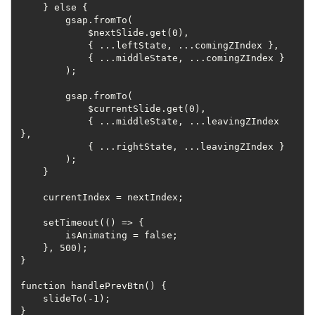
    } else {
        gsap.fromTo(
            $nextSlide.get(0),
            { ...leftState, ...comingZIndex },
            { ...middleState, ...comingZIndex }
        );
        gsap.fromTo(
            $currentSlide.get(0),
            { ...middleState, ...leavingZIndex 
},
            { ...rightState, ...leavingZIndex }
        );
    }
    currentIndex = nextIndex;
    setTimeout(() => {
        isAnimating = false;
    }, 500);
}
function handlePrevBtn() {
    slideTo(-1);
}