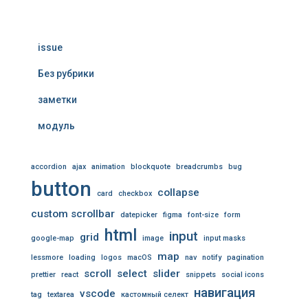
issue
Без рубрики
заметки
модуль
accordion
ajax
animation
blockquote
breadcrumbs
bug
button
collapse
card
checkbox
custom scrollbar
datepicker
figma
font-size
form
html
input
grid
google-map
image
input masks
map
lessmore
loading
logos
macOS
nav
notify
pagination
scroll
select
slider
prettier
react
snippets
social icons
навигация
vscode
tag
textarea
кастомный селект