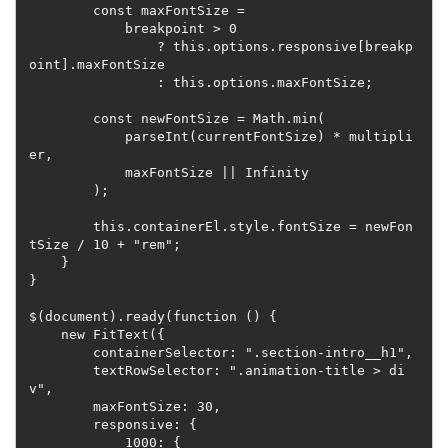
        const maxFontSize =
            breakpoint > 0
                ? this.options.responsive[breakp
oint].maxFontSize
                : this.options.maxFontSize;
        const newFontSize = Math.min(
            parseInt(currentFontSize) * multipli
er,
            maxFontSize || Infinity
        );
        this.containerEl.style.fontSize = newFon
tSize / 10 + "rem";
    }
}
$(document).ready(function () {
    new FitText({
        containerSelector: ".section-intro__h1",
        textRowSelector: ".animation-title > di
v",
        maxFontSize: 30,
        responsive: {
            1000: {