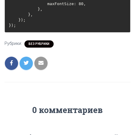
                maxFontSize: 80,
            },
        },
    });
});
Рубрики:
БЕЗ РУБРИКИ
0 комментариев