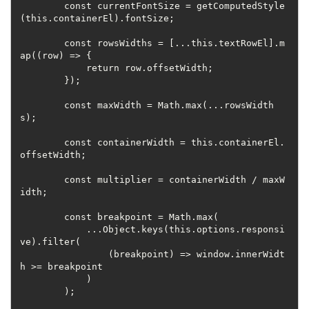
        const currentFontSize = getComputedStyle
(this.containerEl).fontSize;
        const rowsWidths = [...this.textRowEl].m
ap((row) => {
            return row.offsetWidth;
        });
        const maxWidth = Math.max(...rowsWidth
s);
        const containerWidth = this.containerEl.
offsetWidth;
        const multiplier = containerWidth / maxW
idth;
        const breakpoint = Math.max(
            ...Object.keys(this.options.responsi
ve).filter(
                (breakpoint) => window.innerWidt
h >= breakpoint
            )
        );