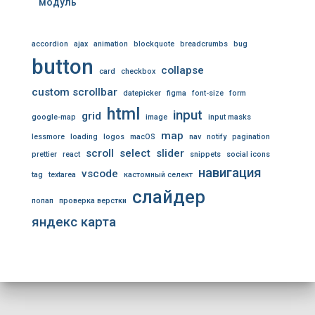
модуль
accordion
ajax
animation
blockquote
breadcrumbs
bug
button
collapse
card
checkbox
custom scrollbar
datepicker
figma
font-size
form
html
input
grid
google-map
image
input masks
map
lessmore
loading
logos
macOS
nav
notify
pagination
scroll
select
slider
prettier
react
snippets
social icons
навигация
vscode
tag
textarea
кастомный селект
слайдер
попап
проверка верстки
яндекс карта