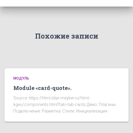
Похожие записи
МОДУЛЬ
Module «card-quote».
Source: https://html.ildar-meyker.ru/html-
kgeu/components.html?tab=tab-cards Демо: Плагины:
Подключение: Разметка: Стили: Инициализация: