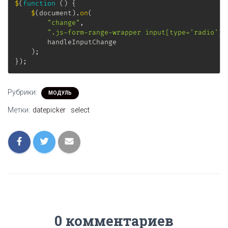
$
(
function
(
)
{
$
(
document
)
.
on
(
"change"
,
".js-form-range-wrapper input[type='radio']"
        handleInputChange

)
;
}
)
;
Рубрики:
МОДУЛЬ
Метки:
datepicker
select
0 комментариев