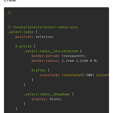
Стили:
//

// blocks/selects/select-radio.scss

.select-radio
{
position
:
 relative
;
&.active
{
.select-radio__btn-selected
{
border-bottom
:
 transparent
;
border-radius
:
 1.2rem 1.2rem 0 0
;
&:after
{
transform
:
translateY
(
-50%
)
scaleY
(
1
}
}
.select-radio__dropdown
{
display
:
 block
;
}
}