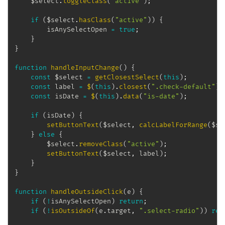
    $select
.
toggleClass
(
"active"
)
;
if
(
$select
.
hasClass
(
"active"
)
)
{
        isAnySelectOpen 
=
true
;
}
}
function
handleInputChange
(
)
{
const
 $select 
=
getClosestSelect
(
this
)
;
const
 label 
=
$
(
this
)
.
closest
(
".check-default"
)
.
const
 isDate 
=
$
(
this
)
.
data
(
"is-date"
)
;
if
(
isDate
)
{
setButtonText
(
$select
,
calcLabelForRange
(
$se
}
else
{
        $select
.
removeClass
(
"active"
)
;
setButtonText
(
$select
,
 label
)
;
}
}
function
handleOutsideClick
(
e
)
{
if
(
!
isAnySelectOpen
)
return
;
if
(
!
isOutsideOf
(
e
.
target
,
".select-radio"
)
)
ret