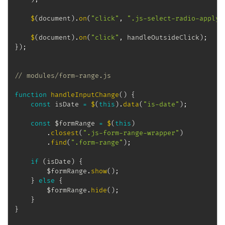
$
(
document
)
.
on
(
"click"
,
".js-select-radio-apply-
$
(
document
)
.
on
(
"click"
,
 handleOutsideClick
)
;
}
)
;
// modules/form-range.js
function
handleInputChange
(
)
{
const
 isDate 
=
$
(
this
)
.
data
(
"is-date"
)
;
const
 $formRange 
=
$
(
this
)
.
closest
(
".js-form-range-wrapper"
)
.
find
(
".form-range"
)
;
if
(
isDate
)
{
        $formRange
.
show
(
)
;
}
else
{
        $formRange
.
hide
(
)
;
}
}