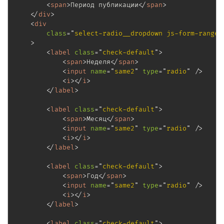
<
span
>
Период публикации
</
span
>
</
div
>
<
div
class
=
"
select-radio__dropdown js-form-range-
>
<
label
class
=
"
check-default
"
>
<
span
>
Неделя
</
span
>
<
input
name
=
"
same2
"
type
=
"
radio
"
/>
<
i
>
</
i
>
</
label
>
<
label
class
=
"
check-default
"
>
<
span
>
Месяц
</
span
>
<
input
name
=
"
same2
"
type
=
"
radio
"
/>
<
i
>
</
i
>
</
label
>
<
label
class
=
"
check-default
"
>
<
span
>
Год
</
span
>
<
input
name
=
"
same2
"
type
=
"
radio
"
/>
<
i
>
</
i
>
</
label
>
<
label
class
=
"
check-default
"
>