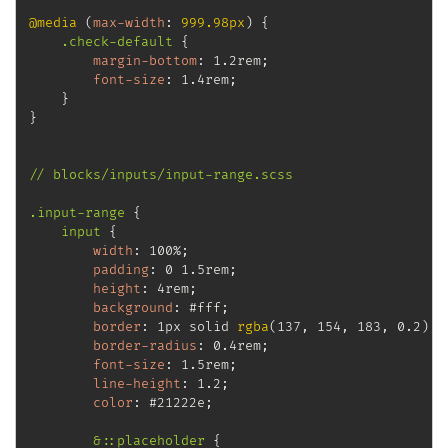
@media
(
max-width
:
 999.98px
)
{
.check-default
{
margin-bottom
:
 1.2rem
;
font-size
:
 1.4rem
;
}
}
// blocks/inputs/input-range.scss

.input-range
{
input
{
width
:
 100%
;
padding
:
 0 1.5rem
;
height
:
 4rem
;
background
:
 #fff
;
border
:
 1px solid 
rgba
(
137
,
 154
,
 183
,
 0.2
)
;
border-radius
:
 0.4rem
;
font-size
:
 1.5rem
;
line-height
:
 1.2
;
color
:
 #21222e
;
&::placeholder
{