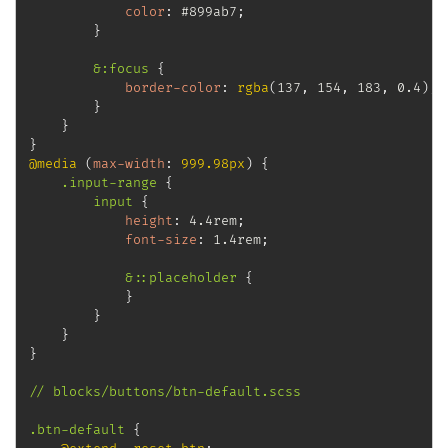
color
:
 #899ab7
;
}
&:focus
{
border-color
:
rgba
(
137
,
 154
,
 183
,
 0.4
)
;
}
}
}
@media
(
max-width
:
 999.98px
)
{
.input-range
{
input
{
height
:
 4.4rem
;
font-size
:
 1.4rem
;
&::placeholder
{
}
}
}
}
// blocks/buttons/btn-default.scss

.btn-default
{