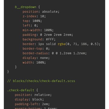
&__dropdown
{
position
:
 absolute
;
z-index
:
 10
;
top
:
 100%
;
left
:
 0
;
min-width
:
 100%
;
padding
:
 0 2rem 2rem 2rem
;
background
:
 #fff
;
border
:
 1px solid 
rgba
(
0
,
 71
,
 186
,
 0.5
)
;
border-top
:
 0
;
border-radius
:
 0 0 1.2rem 1.2rem
;
display
:
 none
;
width
:
 100%
;
}
}
// blocks/checks/check-default.scss

.check-default
{
position
:
 relative
;
display
:
 block
;
padding-left
:
 2em
;
margin-bottom
:
 1.6rem
;