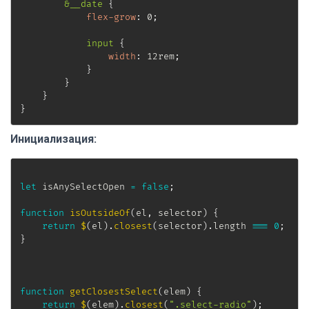
&__date
{
flex-grow
:
 0
;
input
{
width
:
 12rem
;
}
}
}
}
Инициализация:
let
 isAnySelectOpen 
=
false
;
function
isOutsideOf
(
el
,
 selector
)
{
return
$
(
el
)
.
closest
(
selector
)
.
length 
===
0
;
}
function
getClosestSelect
(
elem
)
{
return
$
(
elem
)
.
closest
(
".select-radio"
)
;