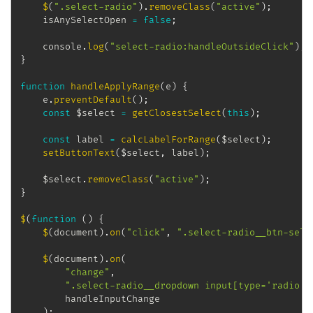
$
(
".select-radio"
)
.
removeClass
(
"active"
)
;
    isAnySelectOpen 
=
false
;
    console
.
log
(
"select-radio:handleOutsideClick"
)
;
}
function
handleApplyRange
(
e
)
{
    e
.
preventDefault
(
)
;
const
 $select 
=
getClosestSelect
(
this
)
;
const
 label 
=
calcLabelForRange
(
$select
)
;
setButtonText
(
$select
,
 label
)
;
    $select
.
removeClass
(
"active"
)
;
}
$
(
function
(
)
{
$
(
document
)
.
on
(
"click"
,
".select-radio__btn-sele
$
(
document
)
.
on
(
"change"
,
".select-radio__dropdown input[type='radio']
        handleInputChange

)
;