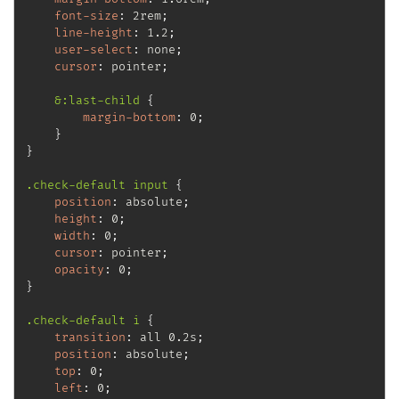
font-size
:
 2rem
;
line-height
:
 1.2
;
user-select
:
 none
;
cursor
:
 pointer
;
&:last-child
{
margin-bottom
:
 0
;
}
}
.check-default input
{
position
:
 absolute
;
height
:
 0
;
width
:
 0
;
cursor
:
 pointer
;
opacity
:
 0
;
}
.check-default i
{
transition
:
 all 0.2s
;
position
:
 absolute
;
top
:
 0
;
left
:
 0
;