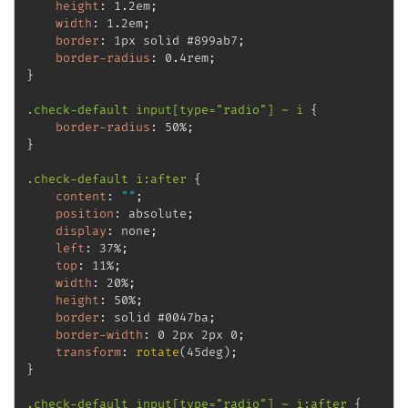
height
:
 1.2em
;
width
:
 1.2em
;
border
:
 1px solid #899ab7
;
border-radius
:
 0.4rem
;
}
.check-default input[type="radio"] ~ i
{
border-radius
:
 50%
;
}
.check-default i:after
{
content
:
""
;
position
:
 absolute
;
display
:
 none
;
left
:
 37%
;
top
:
 11%
;
width
:
 20%
;
height
:
 50%
;
border
:
 solid #0047ba
;
border-width
:
 0 2px 2px 0
;
transform
:
rotate
(
45deg
)
;
}
.check-default input[type="radio"] ~ i:after
{