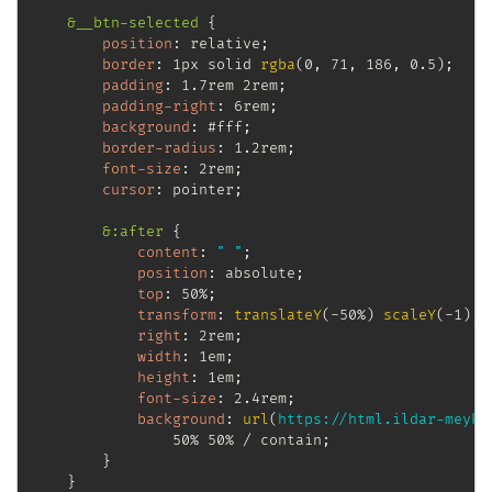
&__btn-selected
{
position
:
 relative
;
border
:
 1px solid 
rgba
(
0
,
 71
,
 186
,
 0.5
)
;
padding
:
 1.7rem 2rem
;
padding-right
:
 6rem
;
background
:
 #fff
;
border-radius
:
 1.2rem
;
font-size
:
 2rem
;
cursor
:
 pointer
;
&:after
{
content
:
" "
;
position
:
 absolute
;
top
:
 50%
;
transform
:
translateY
(
-50%
)
scaleY
(
-1
)
;
right
:
 2rem
;
width
:
 1em
;
height
:
 1em
;
font-size
:
 2.4rem
;
background
:
url
(
https://html.ildar-meyke
                50% 50% / contain
;
}
}