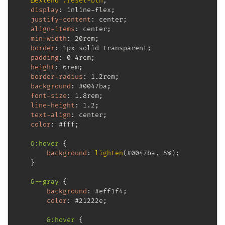
@extend
 .reset-btn
;
display
:
 inline-flex
;
justify-content
:
 center
;
align-items
:
 center
;
min-width
:
 20rem
;
border
:
 1px solid transparent
;
padding
:
 0 4rem
;
height
:
 6rem
;
border-radius
:
 1.2rem
;
background
:
 #0047ba
;
font-size
:
 1.8rem
;
line-height
:
 1.2
;
text-align
:
 center
;
color
:
 #fff
;
&:hover
{
background
:
lighten
(
#0047ba
,
 5%
)
;
}
&--gray
{
background
:
 #eff1f4
;
color
:
 #21222e
;
&:hover
{