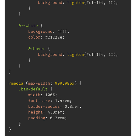
background
:
lighten
(
#eff1f4
,
 1%
)
;
}
}
&--white
{
background
:
 #fff
;
color
:
 #21222e
;
&:hover
{
background
:
lighten
(
#eff1f4
,
 1%
)
;
}
}
}
@media
(
max-width
:
 999.98px
)
{
.btn-default
{
width
:
 100%
;
font-size
:
 1.4rem
;
border-radius
:
 0.8rem
;
height
:
 4.8rem
;
padding
:
 0 2rem
;
}
}