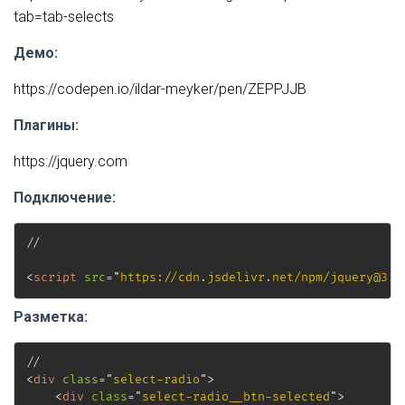
tab=tab-selects
Демо:
https://codepen.io/ildar-meyker/pen/ZEPPJJB
Плагины:
https://jquery.com
Подключение:
//

<
script
src
=
"
https://cdn.jsdelivr.net/npm/jquery@3.7
Разметка:
<
div
class
=
"
select-radio
"
>
<
div
class
=
"
select-radio__btn-selected
"
>