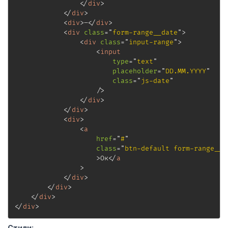
</
div
>
</
div
>
<
div
>
–
</
div
>
<
div
class
=
"
form-range__date
"
>
<
div
class
=
"
input-range
"
>
<
input
type
=
"
text
"
placeholder
=
"
DD.MM.YYYY
"
class
=
"
js-date
"
/>
</
div
>
</
div
>
<
div
>
<
a
href
=
"
#
"
class
=
"
btn-default form-range__b
>
Ок
</
a
>
</
div
>
</
div
>
</
div
>
</
div
>