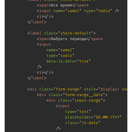
<
span
>
Все время
</
span
>
<
input
name
=
"
same2
"
type
=
"
radio
"
/>
<
i
>
</
i
>
</
label
>
<
label
class
=
"
check-default
"
>
<
span
>
Выбрать периоды
</
span
>
<
input
name
=
"
same2
"
type
=
"
radio
"
data-is-date
=
"
true
"
/>
<
i
>
</
i
>
</
label
>
<
div
class
=
"
form-range
"
style
=
"
display
:
 none
<
div
class
=
"
form-range__date
"
>
<
div
class
=
"
input-range
"
>
<
input
type
=
"
text
"
placeholder
=
"
DD.MM.YYYY
"
class
=
"
js-date
"
/>