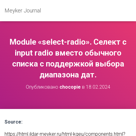
Meyker Journal
Module «select-radio». Селект с
input radio вместо обычного
списка c поддержкой выбора
диапазона дат.
Опубликовано
chocopie
в
18.02.2024
Source:
https://html.ildar-meyker.ru/html-kgeu/components.html?