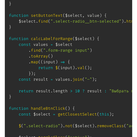
}
function
setButtonText
(
$select
,
 value
)
{
    $select
.
find
(
".select-radio__btn-selected"
)
.
html
}
function
calcLabelForRange
(
$select
)
{
const
 values 
=
 $select

.
find
(
".form-range input"
)
.
toArray
(
)
.
map
(
(
input
)
=>
{
return
$
(
input
)
.
val
(
)
;
}
)
;
const
 result 
=
 values
.
join
(
"–"
)
;
return
 result
.
length 
>
10
?
 result 
:
"Выбрать пе
}
function
handleBtnClick
(
)
{
const
 $select 
=
getClosestSelect
(
this
)
;
$
(
".select-radio"
)
.
not
(
$select
)
.
removeClass
(
"act