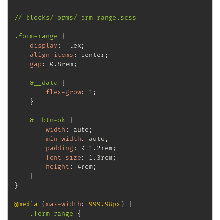
// blocks/forms/form-range.scss

.form-range
{
display
:
 flex
;
align-items
:
 center
;
gap
:
 0.8rem
;
&__date
{
flex-grow
:
 1
;
}
&__btn-ok
{
width
:
 auto
;
min-width
:
 auto
;
padding
:
 0 1.2rem
;
font-size
:
 1.3rem
;
height
:
 4rem
;
}
}
@media
(
max-width
:
 999.98px
)
{
.form-range
{