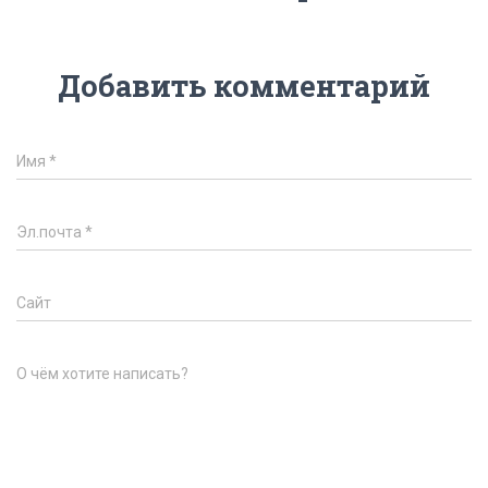
Добавить комментарий
Имя
*
Эл.почта
*
Сайт
О чём хотите написать?