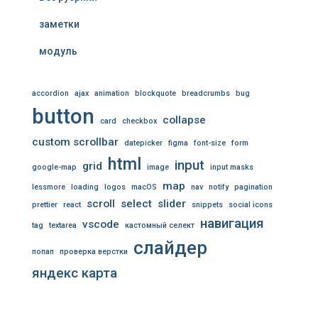
заметки
модуль
accordion
ajax
animation
blockquote
breadcrumbs
bug
button
collapse
card
checkbox
custom scrollbar
datepicker
figma
font-size
form
html
input
grid
google-map
image
input masks
map
lessmore
loading
logos
macOS
nav
notify
pagination
scroll
select
slider
prettier
react
snippets
social icons
навигация
vscode
tag
textarea
кастомный селект
слайдер
попап
проверка верстки
яндекс карта