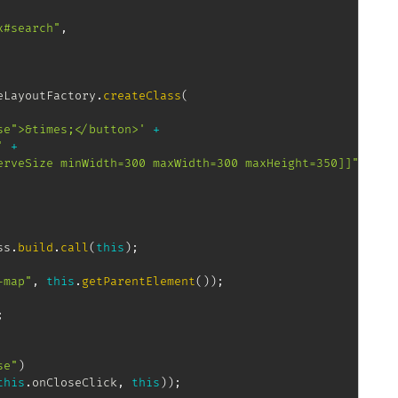
x#search"
,
eLayoutFactory
.
createClass
(
se">&times;</button>'
+
'
+
erveSize minWidth=300 maxWidth=300 maxHeight=350]]"
+
ss
.
build
.
call
(
this
)
;
-map"
,
this
.
getParentElement
(
)
)
;
;
se"
)
this
.
onCloseClick
,
this
)
)
;