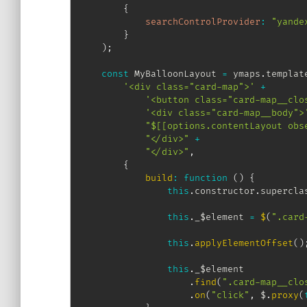
{
searchControlProvider
:
"yande
}
)
;
const
 MyBalloonLayout 
=
 ymaps
.
templat
'<div class="card-map">'
+
'<button class="card-map__clo
'<div class="card-map__body">
"$[[options.contentLayout obs
"</div>"
+
"</div>"
,
{
build
:
function
(
)
{
this
.
constructor
.
supercla
this
.
_$element 
=
$
(
".card
this
.
applyElementOffset
(
)
this
.
_$element

.
find
(
".card-map__clo
.
on
(
"click"
,
 $
.
proxy
(