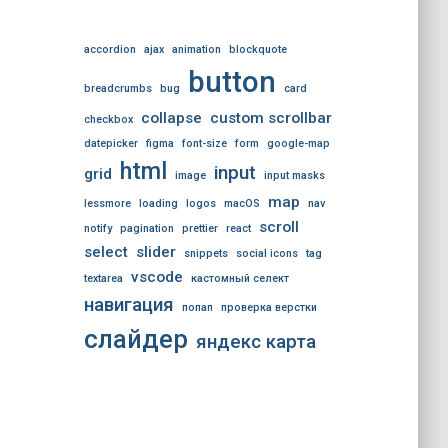
accordion
ajax
animation
blockquote
button
breadcrumbs
bug
card
collapse
custom scrollbar
checkbox
datepicker
figma
font-size
form
google-map
html
input
grid
image
input masks
map
lessmore
loading
logos
macOS
nav
scroll
notify
pagination
prettier
react
select
slider
snippets
social icons
tag
vscode
textarea
кастомный селект
навигация
попап
проверка верстки
слайдер
яндекс карта
","title":"Альфа-Авто","description":"Россия, Адлер, ул.