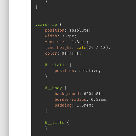
}
}
.card-map
{
position
:
 absolute
;
width
:
 332px
;
font-size
:
 1.8rem
;
line-height
:
calc
(
24 / 18
)
;
color
:
 #ffffff
;
&--static
{
position
:
 relative
;
}
&__body
{
background
:
 #204a8f
;
border-radius
:
 0.5rem
;
padding
:
 1.6rem
;
}
&__title
{
}