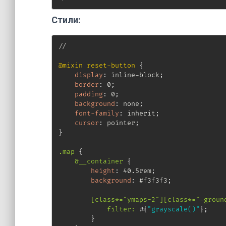
Стили:
//

@mixin
 reset-button
{
display
:
 inline-block
;
border
:
 0
;
padding
:
 0
;
background
:
 none
;
font-family
:
 inherit
;
cursor
:
 pointer
;
}
.map
{
&__container
{
height
:
 40.5rem
;
background
:
 #f3f3f3
;
[class*="ymaps-2"][class*="-groun
filter: #
{
"grayscale()"
}
;
}