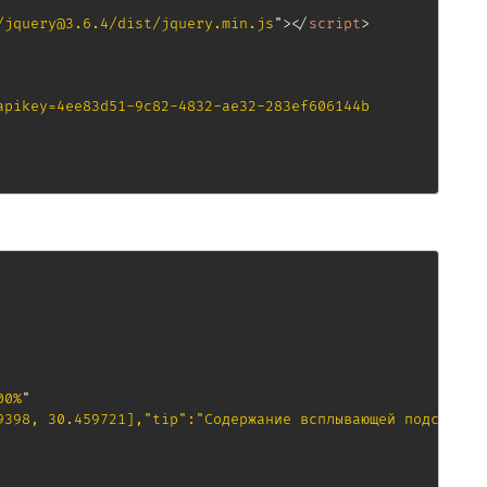
/jquery@3.6.4/dist/jquery.min.js
"
>
</
script
>
apikey=4ee83d51-9c82-4832-ae32-283ef606144b

00%
"
9398, 30.459721],"tip":"Содержание всплывающей подсказки