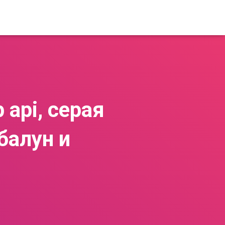
 api, cерая
балун и