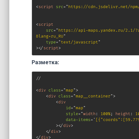
<
script
src
=
"
https://cdn.jsdelivr.net/npm
<
script
src
=
"
https://api-maps.yandex.ru/2.1/?
&lang=ru_RU
"
type
=
"
text/javascript
"
>
</
script
>
Разметка:
//

<
div
class
=
"
map
"
>
<
div
class
=
"
map__container
"
>
<
div
id
=
"
map
"
style
=
"
width
:
 100%
;
height
:
 1
data-items
=
'
[{"coords":[59.77
>
</
div
>
</
div
>
</
div
>