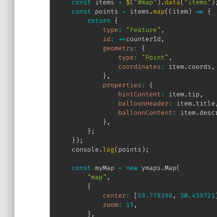
const
 items 
=
$
(
"#map"
)
.
data
(
"items"
)
const
 points 
=
 items
.
map
(
(
item
)
=>
{
return
{
type
:
"Feature"
,
id
:
++
counterId
,
geometry
:
{
type
:
"Point"
,
coordinates
:
 item
.
coords
,
}
,
properties
:
{
hintContent
:
 item
.
tip
,
balloonHeader
:
 item
.
title
balloonContent
:
 item
.
desc
}
,
}
;
}
)
;
    console
.
log
(
points
)
;
const
 myMap 
=
new
ymaps
.
Map
(
"map"
,
{
center
:
[
59.779398
,
30.459721
zoom
:
15
,
}
,