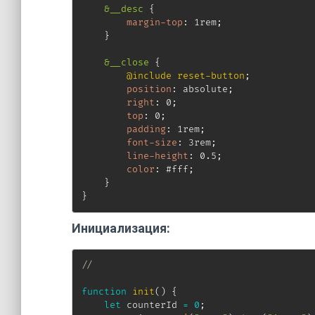
&__desc
{
margin-top
:
 1rem
;
}
&__close
{
@include
 reset-button
;
position
:
 absolute
;
right
:
 0
;
top
:
 0
;
padding
:
 1rem
;
font-size
:
 3rem
;
line-height
:
 0.5
;
color
:
 #fff
;
}
}
Инициализация:
//
function
init
(
)
{
let
 counterId 
=
0
;