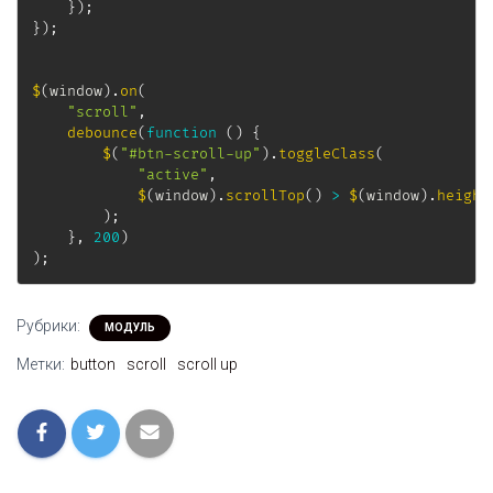
}
)
;
}
)
;
$
(
window
)
.
on
(
"scroll"
,
debounce
(
function
(
)
{
$
(
"#btn-scroll-up"
)
.
toggleClass
(
"active"
,
$
(
window
)
.
scrollTop
(
)
>
$
(
window
)
.
height
)
;
}
,
200
)
)
;
Рубрики:
МОДУЛЬ
Метки:
button
scroll
scroll up