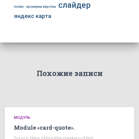
слайдер
попап
проверка верстки
яндекс карта
Похожие записи
МОДУЛЬ
Module «card-quote».
Source: https://html.ildar-meyker.ru/html-