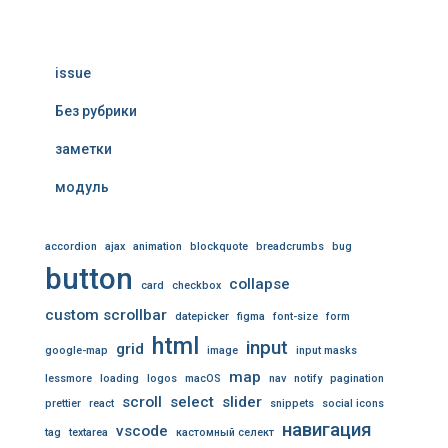
issue
Без рубрики
заметки
модуль
accordion
ajax
animation
blockquote
breadcrumbs
bug
button
collapse
card
checkbox
custom scrollbar
datepicker
figma
font-size
form
html
input
grid
google-map
image
input masks
map
lessmore
loading
logos
macOS
nav
notify
pagination
scroll
select
slider
prettier
react
snippets
social icons
навигация
vscode
tag
textarea
кастомный селект