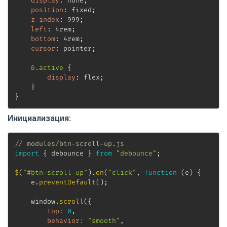
display
:
 none
;
position
:
 fixed
;
z-index
:
 999
;
left
:
 4rem
;
bottom
:
 4rem
;
cursor
:
 pointer
;
&.active
{
display
:
 flex
;
}
}
Инициализация:
// modules/btn-scroll-up.js
import
{
 debounce 
}
from
"debounce"
;
$
(
"#btn-scroll-up"
)
.
on
(
"click"
,
function
(
e
)
{
    e
.
preventDefault
(
)
;
    window
.
scroll
(
{
top
:
0
,
behavior
:
"smooth"
,