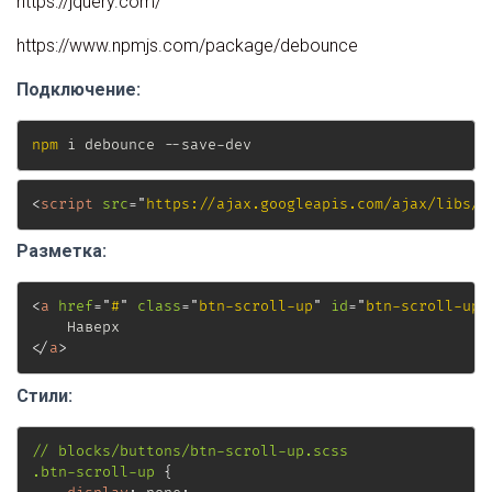
https://jquery.com/
https://www.npmjs.com/package/debounce
Подключение:
npm
 i debounce --save-dev
<
script
src
=
"
https://ajax.googleapis.com/ajax/libs/j
Разметка:
<
a
href
=
"
#
"
class
=
"
btn-scroll-up
"
id
=
"
btn-scroll-up
"
</
a
>
Стили:
// blocks/buttons/btn-scroll-up.scss

.btn-scroll-up
{