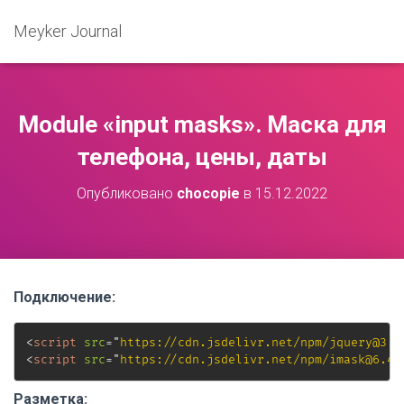
Meyker Journal
Моdule «input masks». Маска для
телефона, цены, даты
Опубликовано
chocopie
в
15.12.2022
Подключение:
<
script
src
=
"
https://cdn.jsdelivr.net/npm/jquery@3.6
<
script
src
=
"
https://cdn.jsdelivr.net/npm/imask@6.4.
Разметка: