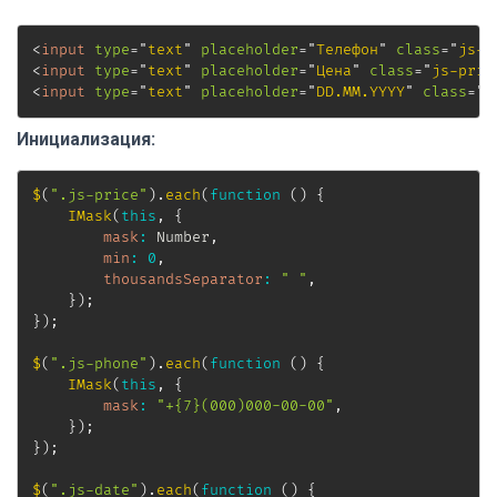
<
input
type
=
"
text
"
placeholder
=
"
Телефон
"
class
=
"
js-p
<
input
type
=
"
text
"
placeholder
=
"
Цена
"
class
=
"
js-pric
<
input
type
=
"
text
"
placeholder
=
"
DD.MM.YYYY
"
class
=
"
j
Инициализация:
$
(
".js-price"
)
.
each
(
function
(
)
{
IMask
(
this
,
{
mask
:
 Number
,
min
:
0
,
thousandsSeparator
:
" "
,
}
)
;
}
)
;
$
(
".js-phone"
)
.
each
(
function
(
)
{
IMask
(
this
,
{
mask
:
"+{7}(000)000-00-00"
,
}
)
;
}
)
;
$
(
".js-date"
)
.
each
(
function
(
)
{