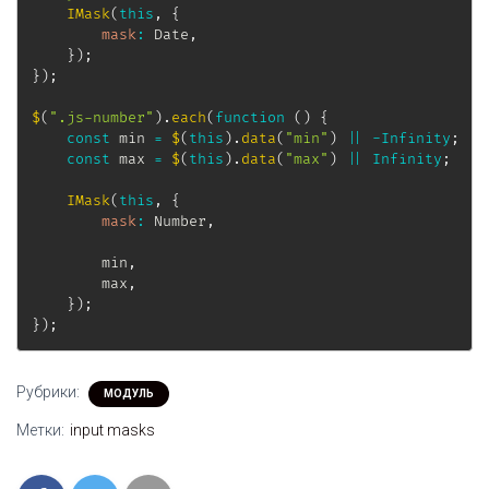
IMask
(
this
,
{
mask
:
 Date
,
}
)
;
}
)
;
$
(
".js-number"
)
.
each
(
function
(
)
{
const
 min 
=
$
(
this
)
.
data
(
"min"
)
||
-
Infinity
;
const
 max 
=
$
(
this
)
.
data
(
"max"
)
||
Infinity
;
IMask
(
this
,
{
mask
:
 Number
,
        min
,
        max
,
}
)
;
}
)
;
Рубрики:
МОДУЛЬ
Метки:
input masks