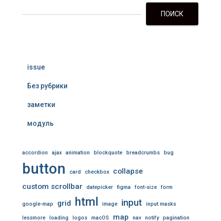
ПОИСК
issue
Без рубрики
заметки
модуль
accordion
ajax
animation
blockquote
breadcrumbs
bug
button
collapse
card
checkbox
custom scrollbar
datepicker
figma
font-size
form
html
input
grid
google-map
image
input masks
map
lessmore
loading
logos
macOS
nav
notify
pagination