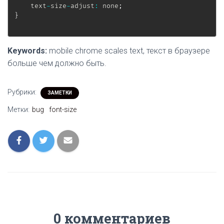
    text
-
size
-
adjust
:
 none
;
}
Keywords:
mobile chrome scales text, текст в браузере
больше чем должно быть.
Рубрики:
ЗАМЕТКИ
Метки:
bug
font-size
0 комментариев