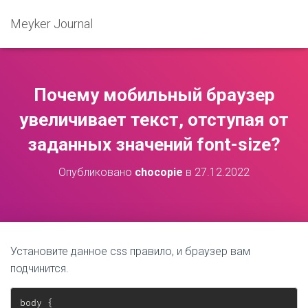
Meyker Journal
Почему мобильный браузер
увеличивает текст, отступая от
заданных значений font-size?
Опубликовано
chocopie
в
27.12.2022
Установите данное css правило, и браузер вам
подчинится.
body 
{