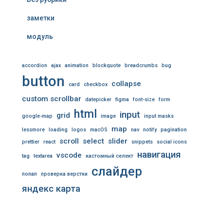
заметки
модуль
accordion
ajax
animation
blockquote
breadcrumbs
bug
button
collapse
card
checkbox
custom scrollbar
datepicker
figma
font-size
form
html
input
grid
google-map
image
input masks
map
lessmore
loading
logos
macOS
nav
notify
pagination
scroll
select
slider
prettier
react
snippets
social icons
навигация
vscode
tag
textarea
кастомный селект
слайдер
попап
проверка верстки
яндекс карта