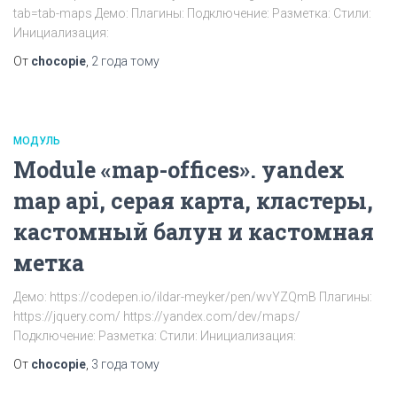
tab=tab-maps Демо: Плагины: Подключение: Разметка: Стили:
Инициализация:
От
chocopie
,
2 года
тому
МОДУЛЬ
Module «map-offices». yandex
map api, cерая карта, кластеры,
кастомный балун и кастомная
метка
Демо: https://codepen.io/ildar-meyker/pen/wvYZQmB Плагины:
https://jquery.com/ https://yandex.com/dev/maps/
Подключение: Разметка: Стили: Инициализация:
От
chocopie
,
3 года
тому