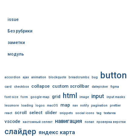
issue
Без рубрики
заметки
модуль
button
accordion
ajax
animation
blockquote
breadcrumbs
bug
collapse
custom scrollbar
card
checkbox
datepicker
figma
html
input
grid
font-size
form
google-map
image
input masks
map
lessmore
loading
logos
macOS
nav
notify
pagination
prettier
scroll
select
slider
react
snippets
social icons
tag
textarea
навигация
vscode
кастомный селект
попап
проверка верстки
слайдер
яндекс карта