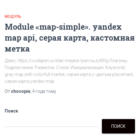
МОДУЛЬ
Module «map-simple». yandex
map api, серая карта, кастомная
метка
Демо: https://codepen.io/ildar-meyker/pen/xxJyWRg Плагины:
Подключение: Разметка: Стили: Инициализация: Keywords:
gray map with colorfull marker, серая карта с цветым placemark,
серая карта yandex map
От
chocopie
,
4 года
тому
Поиск
ПОИСК