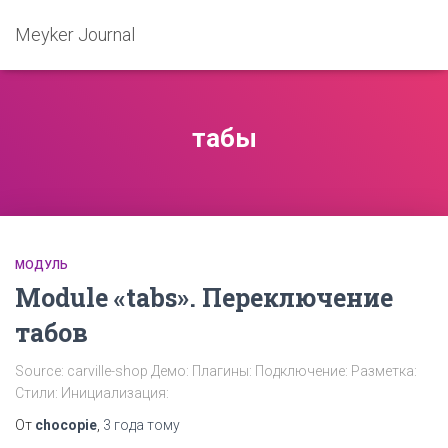
Meyker Journal
табы
МОДУЛЬ
Module «tabs». Переключение
табов
Source: carville-shop Демо: Плагины: Подключение: Разметка:
Стили: Инициализация:
От
chocopie
,
3 года
тому