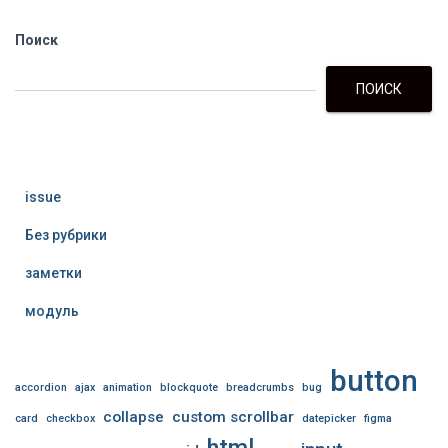
Поиск
ПОИСК
issue
Без рубрики
заметки
модуль
button
accordion
ajax
animation
blockquote
breadcrumbs
bug
collapse
custom scrollbar
card
checkbox
datepicker
figma